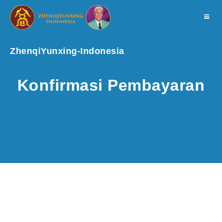
Toggle
navigat
ZhenqiYunxing-Indonesia
Konfirmasi Pembayaran