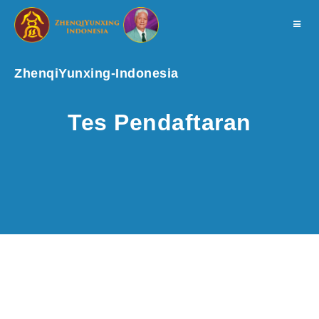
Toggle
navigat
ZhenqiYunxing-Indonesia
Tes Pendaftaran