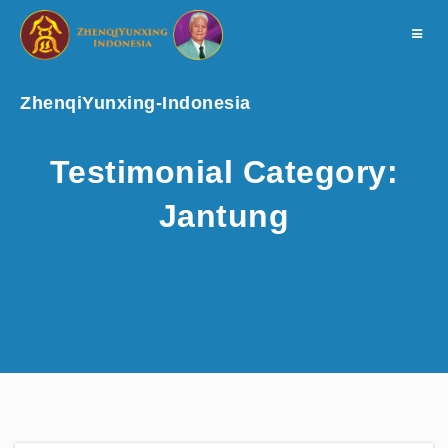
Toggle
navigat
ZhenqiYunxing-Indonesia
Testimonial Category:
Jantung