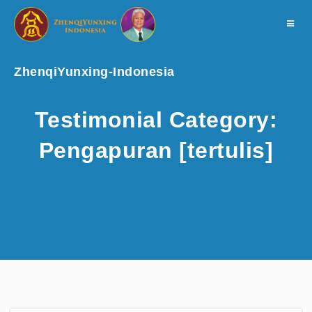
Toggle
navigat
ZhenqiYunxing-Indonesia
Testimonial Category:
Pengapuran [tertulis]