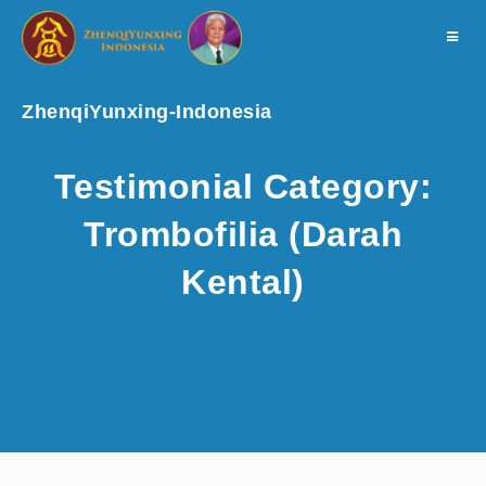
Toggle
navigat
ZhenqiYunxing-Indonesia
Testimonial Category:
Trombofilia (Darah
Kental)