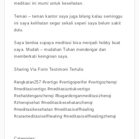
meditasi ini murni untuk kesehatan.
Teman – teman kantor saya juga bilang kalau seminggu
ini saya kelihatan segar sekali seperi saya belum sakit
dulu.
Saya berdoa supaya meditasi bisa menjadi hobby buat
saya. Mudah – mudahan Tuhan mendengar dan
memberkati keinginan saya.
Sharing Via Form Testimoni Tertulis
#angkatan257 #vertigo #vertigoperifer #vertigozhenqi
#meditasivertigo #meditasiuntukvertigo
#sehatdenganzhenqi #bugardenganmeditasizhenqi
#zhenqisehat #meditasikesehatanzhenqi
#meditasikesehatan #meditasiselfhealing
#carameditasiselfhealing #meditasiselfhealingzhenqi
Categories: