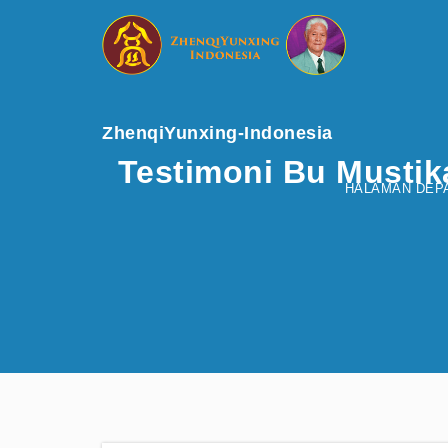
ZhenqiYunxing-Indonesia
Testimoni Bu Mustik
HALAMAN DEP