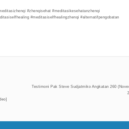
editasizhenqi #zhenqisehat #meditasikesehatanzhenqi
itasiselfhealing #meditasiselfhealingzhenqi #alternatifpengobatan
Testimoni Pak Steve Sudjatmiko Angkatan 260 (Nov
deo]