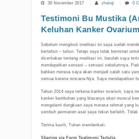
30 November 2017
zhenqi
0 
Testimoni Bu Mustika (A
Keluhan Kanker Ovariu
Sebelum mengikuti meditasi ini saya sudah mende
bertahun – tahun. Tetapi saya tidak berminat unt
diceritakan tentang meditasi ini, barulah saya ter
mendapatkan sensasi – sensasi sebelumnya. Pada
bahkan merasa saya akan menjadi salah satu yang
semua karena rencana-Nya. Saya mendapatkan ha
Tahun 2014 saya terkena kanker ovarium, saya me
kanker kambuhan yang biasanya akan muncul kemb
mengalami dungkuan saya merasa rahmat yang lua
sembuh permanen asal saya tekun berlatih. Tidak
Terima kasih, Tuhan memberkati.
Sharing via Form Testimoni Tertulis