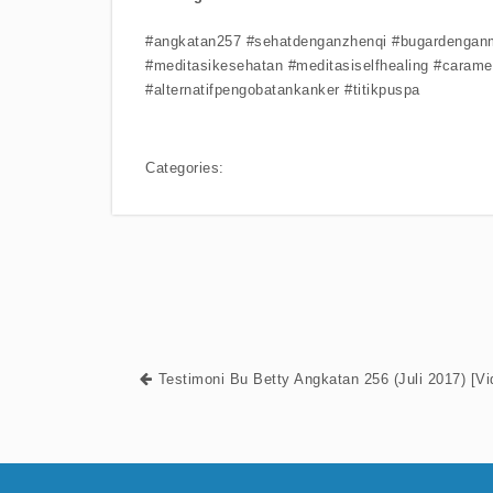
#angkatan257 #sehatdenganzhenqi #bugardenganm
#meditasikesehatan #meditasiselfhealing #caramed
#alternatifpengobatankanker #titikpuspa
Categories:
Testimoni Bu Betty Angkatan 256 (Juli 2017) [Vi