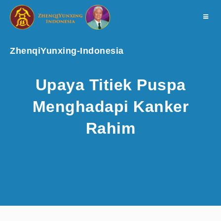
Toggle
navigat
ZhenqiYunxing-Indonesia
Upaya Titiek Puspa
Menghadapi Kanker
Rahim