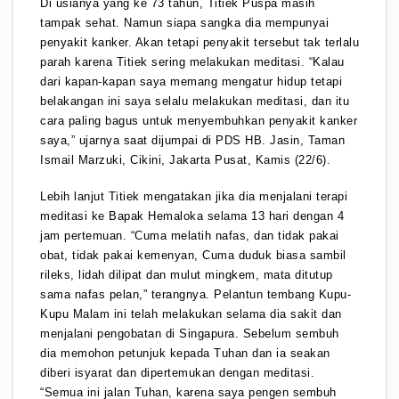
Di usianya yang ke 73 tahun, Titiek Puspa masih
tampak sehat. Namun siapa sangka dia mempunyai
penyakit kanker. Akan tetapi penyakit tersebut tak terlalu
parah karena Titiek sering melakukan meditasi. “Kalau
dari kapan-kapan saya memang mengatur hidup tetapi
belakangan ini saya selalu melakukan meditasi, dan itu
cara paling bagus untuk menyembuhkan penyakit kanker
saya,” ujarnya saat dijumpai di PDS HB. Jasin, Taman
Ismail Marzuki, Cikini, Jakarta Pusat, Kamis (22/6).
Lebih lanjut Titiek mengatakan jika dia menjalani terapi
meditasi ke Bapak Hemaloka selama 13 hari dengan 4
jam pertemuan. “Cuma melatih nafas, dan tidak pakai
obat, tidak pakai kemenyan, Cuma duduk biasa sambil
rileks, lidah dilipat dan mulut mingkem, mata ditutup
sama nafas pelan,” terangnya. Pelantun tembang Kupu-
Kupu Malam ini telah melakukan selama dia sakit dan
menjalani pengobatan di Singapura. Sebelum sembuh
dia memohon petunjuk kepada Tuhan dan ia seakan
diberi isyarat dan dipertemukan dengan meditasi.
“Semua ini jalan Tuhan, karena saya pengen sembuh