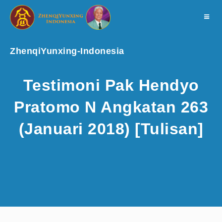
Toggle
navigat
ZhenqiYunxing-Indonesia
Testimoni Pak Hendyo
Pratomo N Angkatan 263
(Januari 2018) [Tulisan]