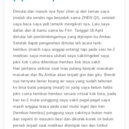
Dimulai dari masuk nya flyer zhen qi dari teman saya
(malah dia sendiri nga berjodoh sama ZHEN QI), setelah
saya baca saya jadi tertarik mengikuti nya. Lalu saya
daftar dan di bantu sama bu Fitri. Tanggal 18 April
dimulai lah pembimbingannya yang dipimpin bu Ambar.
Setelah dapat pengarahan dimulai lah acara tarik-
hembus (masih saya anggap enteng) tapi pada sesi ke-2
meditasi saya merasa uluhati saya sakit/ngebet saya
pikir kok cuma dihembus-hembus kok bisa sakit.
Hari pertama selesai saat mau pulang banyak masukan-
masukan dari Bu Ambar akan terjadi gini dan gitu. Besok
nya ternyata benar buang air saya yang sudah tahunan
ko bisa bulat panjang (maaf) ini yang saya belum habis
pikir cuma hembus-hembus secara virtual kok bisa, pada
hari ke-2 mulai punggung saya sakit pegel-pegel saya
masih anggap biasa pada saat mulai inget dan tien
(hembus-hembus) punggung saya sakitnya bukan main
dan seperti di masukin besi dan dikorek-korek ini belum
pernah terjadi saat meditasi ditempat lain dan timbul